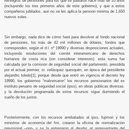
reintegros de pensiones para los que se jubilaron hace más de 20 años
(incluyendo los tres primeros años de este gobierno), y que a estos
compañeros jubilados, aun no se les aplica la pension minima de 1,650
nuevos soles.
Sin embargo, nada dice de cómo hará para devolver al fondo nacional
de pensiones, los más de 42 mil millones de dólares, fondos que
corresponden, según el d.l. nº 19990 y diversas disposiciones actuales,
incluyendo resoluciones del comité interamericano de derechos
humanos de costa rica (sin considerar intereses). esta suma fue
calculada por la comision de seguridad social del parlamento, presidida
por el actual premier, sr. velásquez quesquén, en época del presidente
alejandro toledo
[1]
; porque desde que entró en vigencia el decreto ley
19990, los gobiernos “malversaron” los recursos pensionarios del ex
instituto peruano de seguridad social (ipss), en obras públicas diversas.
y la devolución programada de estos recursos sigue durmiendo el
sueño de los justos.
Posteriormente, con los recursos arrebatados al ipss, fujimori y los
ministros de economía del fmi, crearon la oficina de normalización
previsional –onp- y se la entregaron al deudor, el representante del