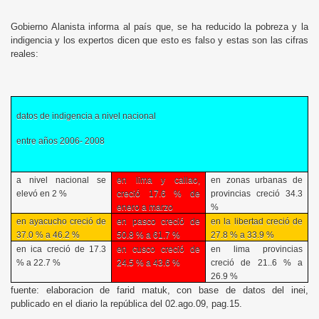
Gobierno Alanista informa al país que, se ha reducido la pobreza y la
indigencia y los expertos dicen que esto es falso y estas son las cifras
reales:
datos de indigencia a nivel nacional
entre años 2006- 2008
a nivel nacional se
en lima y callao,
en zonas urbanas de
elevó en 2 %
creció 17.6 % de
provincias creció 34.3
enero a marzo
%
en ayacucho creció de
en pasco creció de
en la libertad creció de
37.0 % a 46.2 %
50.8 % a 61.7 %
27.8 % a 33.9 %
en ica creció de 17.3
en cusco creció de
en lima provincias
% a 22.7 %
24.5 % a 43.6 %
creció de 21..6 % a
26.9 %
fuente: elaboracion de farid matuk, con base de datos del inei,
publicado en el diario la república del 02.ago.09, pag.15.