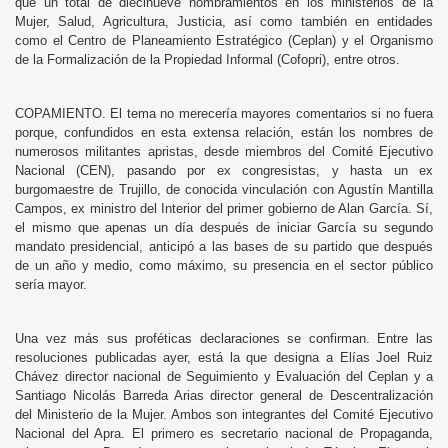
que un total de diecinueve nombramientos en los ministerios de la
Mujer, Salud, Agricultura, Justicia, así como también en entidades
como el Centro de Planeamiento Estratégico (Ceplan) y el Organismo
de la Formalización de la Propiedad Informal (Cofopri), entre otros.
COPAMIENTO. El tema no merecería mayores comentarios si no fuera
porque, confundidos en esta extensa relación, están los nombres de
numerosos militantes apristas, desde miembros del Comité Ejecutivo
Nacional (CEN), pasando por ex congresistas, y hasta un ex
burgomaestre de Trujillo, de conocida vinculación con Agustín Mantilla
Campos, ex ministro del Interior del primer gobierno de Alan García. Sí,
el mismo que apenas un día después de iniciar García su segundo
mandato presidencial, anticipó a las bases de su partido que después
de un año y medio, como máximo, su presencia en el sector público
sería mayor.
Una vez más sus proféticas declaraciones se confirman. Entre las
resoluciones publicadas ayer, está la que designa a Elías Joel Ruiz
Chávez director nacional de Seguimiento y Evaluación del Ceplan y a
Santiago Nicolás Barreda Arias director general de Descentralización
del Ministerio de la Mujer. Ambos son integrantes del Comité Ejecutivo
Nacional del Apra. El primero es secretario nacional de Propaganda,