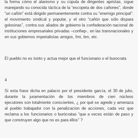
la forma cómo el alanismo y su cúpula de dirigentes apristas, sigue
manejando su conocida táctica de la “escopeta de dos cañones”, donde
“un cañón” está dirigido permanentemente contra su “enemigo principal”:
el movimiento sindical y popular, y el otro “cañón que sólo dispara
golosinas”, contra sus aliados de gobierno la confederación nacional de
instituciones empresariales privadas –confiep-, en las transnacionales y
en sus gobiernos imperialistas amigos, fmi, bm, etc.
El pueblo no es tonto y actua mejor que el funcionario o el burocrata
4
Si esta frase dicha en palacio por el presidente garcía, el 30 de julio,
durante la juramentación de los miembros de cien núcleos
ejecutores son totalmente conscientes, ¿ por qué se agrede y amenaza
al pueblo trabajador con la penalizacion de acciones, cada vez que
reclama a los funcionarios o burócratas “que a veces están de paso y
que construyen algo que no es para éllos” ?