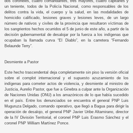
dos coroneles, cuatro comandantes, tres mayores, cuatro capitanes y
un teniente, todos de la Policía Nacional, como responsables de los
delitos contra la vida, el cuerpo y la salud, en las modalidades de
homicidio calificado, lesiones graves y lesiones leves, de un largo
número de nativos y civiles de la provincia que resultaron víctimas de
los sangrientos hechos ocurridos el 5 de junio de este año, a partir de la
decisión gubernamental de desalojar por la fuerza a los indígenas que
ocupaban la llamada curva “El Diablo”, en la carretera “Fernando
Belaunde Terry”.
Desmiente a Pastor
Este hecho trascendental deja completamente sin piso la versión oficial
sobre el complot internacional y el supuesto azuzamiento de los
indígenas para cometer actos de violencia, y desmiente al ministro de
Justicia, Aurelio Pastor, que fue a Ginebra a culpar ante la Organización
de Naciones Unidas (ONU) a los amazónicos de lo que había sucedido
en el país. Entre los denunciados se encuentra el general PNP Luis
Muguruza Delgado, comando operativo, que llegó a Bagua para dirigir la
operación de desalojo, el general PNP Javier Uribe Altamirano, director
de la IV División Territorial, el coronel PNP Luis Erasmo Sánchez y el
coronel PNP William Martínez Ponce.