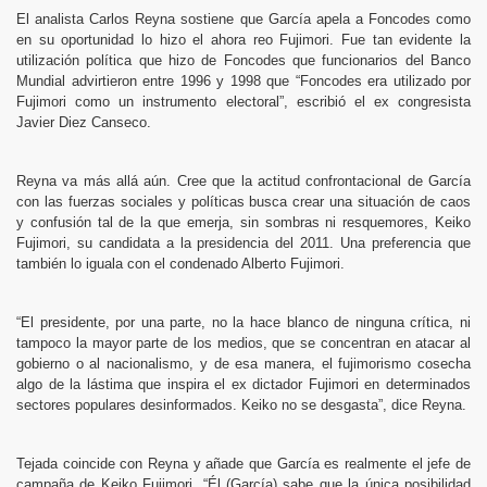
El analista Carlos Reyna sostiene que García apela a Foncodes como
en su oportunidad lo hizo el ahora reo Fujimori. Fue tan evidente la
utilización política que hizo de Foncodes que funcionarios del Banco
Mundial advirtieron entre 1996 y 1998 que “Foncodes era utilizado por
Fujimori como un instrumento electoral”, escribió el ex congresista
Javier Diez Canseco.
Reyna va más allá aún. Cree que la actitud confrontacional de García
con las fuerzas sociales y políticas busca crear una situación de caos
y confusión tal de la que emerja, sin sombras ni resquemores, Keiko
Fujimori, su candidata a la presidencia del 2011. Una preferencia que
también lo iguala con el condenado Alberto Fujimori.
“El presidente, por una parte, no la hace blanco de ninguna crítica, ni
tampoco la mayor parte de los medios, que se concentran en atacar al
gobierno o al nacionalismo, y de esa manera, el fujimorismo cosecha
algo de la lástima que inspira el ex dictador Fujimori en determinados
sectores populares desinformados. Keiko no se desgasta”, dice Reyna.
Tejada coincide con Reyna y añade que García es realmente el jefe de
campaña de Keiko Fujimori. “Él (García) sabe que la única posibilidad