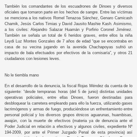
También los comandantes de los escuadrones de Dinoes y diversos
oficiales que tomaron parte en los hechos de sangre. Entre las víctimas
se menciona a los nativos Romel Tenazoa Sánchez, Genaro Camicash
Chamik, Jesús Carlos Timias y David Jausito Mashie Kash. Asimismo,
a los civiles: Alejandro Salazar Huamán y Porfirio Coronel Jiménez.
También se señala un total de 6 heridos graves, entre ellos la niña
Leydi Luz Montes Gonzales de 7 años de edad “que se encontraba en
casa de su vecina jugando en la avenida Chachapoyas sufrió un
impacto de bala efectuados por efectivos de la comisaría”, y otros 21
ciudadanos con lesiones leves.
No le tiembla mano
En el desarrollo de la denuncia, la fiscal Rojas Méndez da cuenta de lo
siguiente: “desde tempranas horas (del 5 de junio) distintas unidades
operativas policiales, entre ellas Dinoes, fueron destinadas para
desbloquear la carretera empleando para ello la fuerza, utilizando gases
lacrimógenos y armas de fuego, produciéndose un enfrentamiento entre
personal policial y los diversos grupos étnicos aguarunas, huambisas,
awajún, con la muerte de efectivos (materia ya de denuncia ante el
Poder Judicial en relación a efectivos y algunos civiles, expediente Nº
194-2009, por ante el Primer Juzgado Penal de esta provincia) así