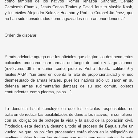
como también de los nativos Romel Tenazoa Sánchez, Genaro
Camicash Chamik, Jesús Carlos Timias y David Jausito Mashie Kash,
y los civiles Alejandro Salazar Huamán y Porfirio Coronel Jiménez, que
no han sido considerados como agraviados en la anterior denuncia”.
Orden de disparar
Y más adelante agrega que los oficiales que dirigían los destacamentos
policiales ordenaron usar armas de fuego de corto y largo alcance
(revólveres 38 mm cañón corto, pistolas Pietro Beretta calibre 9 y
fusiles AKM, “sin tener en cuenta la falta de proporcionalidad y el uso
desmesurado de armas letales, pues los nativos sólo utilizaron en su
defensa armas rudimentarias (lanzas) de su uso común, objetos
contundentes como piedras, palos…”.
La denuncia fiscal concluye en que los oficiales responsables no
trataron de reducir las posibilidades de daño a los nativos, ni cumplieron
con su obligación de proteger la vida y la salud de la población civil.
Producida esta decisiva denuncia todo el proceso de Bagua sufre un
vuelco, ya que los policías procesados están ahora en la obligación de
explicar cuáles fueron las órdenes que recibieron para actuar de esta