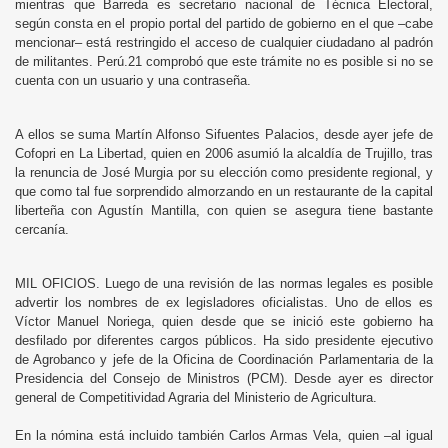
mientras que Barreda es secretario nacional de Técnica Electoral,
según consta en el propio portal del partido de gobierno en el que –cabe
mencionar– está restringido el acceso de cualquier ciudadano al padrón
de militantes. Perú.21 comprobó que este trámite no es posible si no se
cuenta con un usuario y una contraseña.
A ellos se suma Martín Alfonso Sifuentes Palacios, desde ayer jefe de
Cofopri en La Libertad, quien en 2006 asumió la alcaldía de Trujillo, tras
la renuncia de José Murgia por su elección como presidente regional, y
que como tal fue sorprendido almorzando en un restaurante de la capital
liberteña con Agustín Mantilla, con quien se asegura tiene bastante
cercanía.
MIL OFICIOS. Luego de una revisión de las normas legales es posible
advertir los nombres de ex legisladores oficialistas. Uno de ellos es
Víctor Manuel Noriega, quien desde que se inició este gobierno ha
desfilado por diferentes cargos públicos. Ha sido presidente ejecutivo
de Agrobanco y jefe de la Oficina de Coordinación Parlamentaria de la
Presidencia del Consejo de Ministros (PCM). Desde ayer es director
general de Competitividad Agraria del Ministerio de Agricultura.
En la nómina está incluido también Carlos Armas Vela, quien –al igual