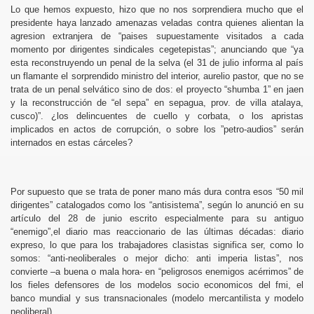
Lo que hemos expuesto, hizo que no nos sorprendiera mucho que el
presidente haya lanzado amenazas veladas contra quienes alientan la
agresion extranjera de “paises supuestamente visitados a cada
momento por dirigentes sindicales cegetepistas”; anunciando que “ya
esta reconstruyendo un penal de la selva (el 31 de julio informa al país
un flamante el sorprendido ministro del interior, aurelio pastor, que no se
trata de un penal selvático sino de dos: el proyecto “shumba 1” en jaen
y la reconstrucción de “el sepa” en sepagua, prov. de villa atalaya,
cusco)”. ¿los delincuentes de cuello y corbata, o los apristas
implicados en actos de corrupción, o sobre los ”petro-audios” serán
internados en estas cárceles?
Por supuesto que se trata de poner mano más dura contra esos “50 mil
dirigentes” catalogados como los “antisistema”, según lo anunció en su
artículo del 28 de junio escrito especialmente para su antiguo
“enemigo”,el diario mas reaccionario de las últimas décadas: diario
expreso, lo que para los trabajadores clasistas significa ser, como lo
somos: “anti-neoliberales o mejor dicho: anti imperia listas”, nos
convierte –a buena o mala hora- en “peligrosos enemigos acérrimos” de
los fieles defensores de los modelos socio economicos del fmi, el
banco mundial y sus transnacionales (modelo mercantilista y modelo
neoliberal).