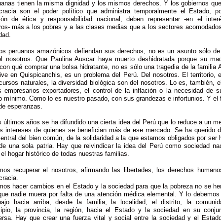
uanas tienen la misma dignidad y los mismos derechos. Y los gobiernos que
racia son el poder político que administra temporalmente el Estado, p
ión de ética y responsabilidad nacional, deben representar -en el inter
ros- más a los pobres y a las clases medias que a los sectores acomodados
dad.
os peruanos amazónicos defiendan sus derechos, no es un asunto sólo de 
l nosotros. Que Paulina Auscar haya muerto deshidratada porque su ma
 con qué comprar una bolsa hidratante, no es sólo una tragedia de la familia 
ive en Quispicanchis, es un problema del Perú. Del nosotros. El territorio, e
cursos naturales, la diversidad biológica son del nosotros. Lo es, también, e
s empresarios exportadores, el control de la inflación o la necesidad de su
io mínimo. Como lo es nuestro pasado, con sus grandezas e infortunios. Y el f
 de esperanzas.
s últimos años se ha difundido una cierta idea del Perú que lo reduce a un m
os intereses de quienes se benefician más de ese mercado. Se ha querido dil
central del bien común, de la solidaridad a la que estamos obligados por ser h
 de una sola patria. Hay que reivindicar la idea del Perú como sociedad nac
el hogar histórico de todas nuestras familias.
os recuperar el nosotros, afirmando las libertades, los derechos humano
racia.
os hacer cambios en el Estado y la sociedad para que la pobreza no se he
que nadie muera por falta de una atención médica elemental. Y lo debemos
ajo hacia arriba, desde la familia, la localidad, el distrito, la comunid
ipio, la provincia, la región, hacia el Estado y la sociedad en su conju
ersa. Hay que crear una fuerza vital y social entre la sociedad y el Estad