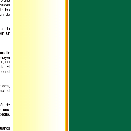
mo una
caldes
de los
ión de
ía. Ha
con un
rrollo
 mayor
 1,000
lla El
cen el
ropea,
ol, el
ión de
s uno.
atria,
ruanos