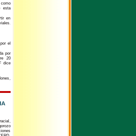
o como
e esta
tir en
iales.
por el
da por
tre 20
F dice
lones,
IA
acial,
gorozo
ciones
 CERD.