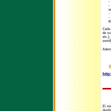
-
-
r
-
-
R
Cada 
de su
etc.);
semil
Ademá
http
El mi
desfi