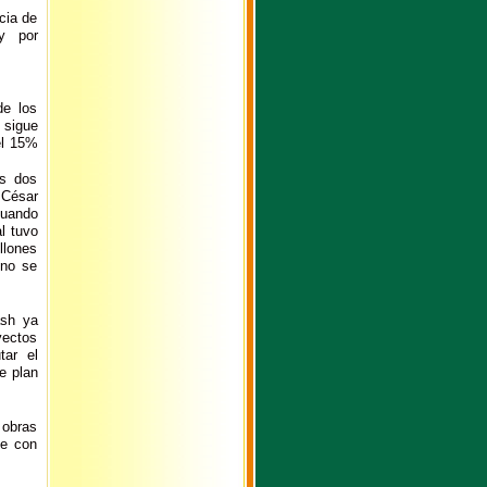
cia de
y por
de los
 sigue
el 15%
os dos
 César
cuando
l tuvo
llones
 no se
ash ya
yectos
tar el
e plan
 obras
te con