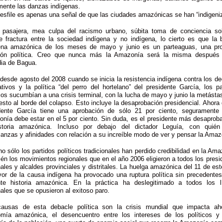
mente las danzas indígenas.
esfile es apenas una señal de que las ciudades amazónicas se han “indigeni
pasajera, mea culpa del racismo urbano, súbita toma de conciencia so
ble fractura entre la sociedad indígena y no indígena, lo cierto es que la b
ena amazónica de los meses de mayo y junio es un parteaguas, una pr
xión política. Creo que nunca más la Amazonía será la misma después
dia de Bagua.
 desde agosto del 2008 cuando se inicia la resistencia indígena contra los de
lativos y la política “del perro del hortelano” del presidente García, los pa
icos sucumbían a una crisis terminal, con la lucha de mayo y junio la metástas
esto al borde del colapso. Esto incluye la desaprobación presidencial. Ahora 
dente García tiene una aprobación de sólo 21 por ciento, seguramente
nía debe estar en el 5 por ciento. Sin duda, es el presidente más desaprob
storia amazónica. Incluso por debajo del dictador Leguía, con quién
anzas y afinidades con relación a su increíble modo de ver y pensar la Amaz
o sólo los partidos políticos tradicionales han perdido credibilidad en la Am
én los movimientos regionales que en el año 2006 eligieron a todos los presi
nales y alcaldes provinciales y distritales. La huelga amazónica del 11 de es
vor de la causa indígena ha provocado una ruptura política sin precedentes
nte historia amazónica. En la práctica ha deslegitimado a todos los l
nales que se opusieron al exitoso paro.
ausas de esta debacle política son la crisis mundial que impacta ah
mía amazónica, el desencuentro entre los intereses de los políticos y