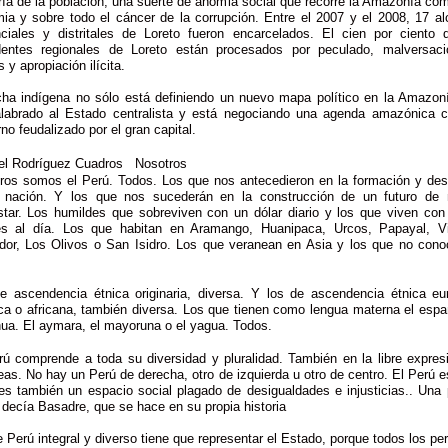
ía de la población, una suerte de anomia social que recorre la Amazonía co
ia y sobre todo el cáncer de la corrupción. Entre el 2007 y el 2008, 17 al
nciales y distritales de Loreto fueron encarcelados. El cien por ciento 
dentes regionales de Loreto están procesados por peculado, malversac
 y apropiación ilícita.
cha indígena no sólo está definiendo un nuevo mapa político en la Amazon
labrado al Estado centralista y está negociando una agenda amazónica 
no feudalizado por el gran capital.
l Rodríguez Cuadros Nosotros
ros somos el Perú. Todos. Los que nos antecedieron en la formación y desa
 nación. Y los que nos sucederán en la construcción de un futuro de
star. Los humildes que sobreviven con un dólar diario y los que viven con
es al día. Los que habitan en Aramango, Huanipaca, Urcos, Papayal, Vi
dor, Los Olivos o San Isidro. Los que veranean en Asia y los que no cono
e ascendencia étnica originaria, diversa. Y los de ascendencia étnica eu
ica o africana, también diversa. Los que tienen como lengua materna el españ
ua. El aymara, el mayoruna o el yagua. Todos.
rú comprende a toda su diversidad y pluralidad. También en la libre expres
deas. No hay un Perú de derecha, otro de izquierda u otro de centro. El Perú e
es también un espacio social plagado de desigualdades e injusticias.. Una p
decía Basadre, que se hace en su propia historia
e Perú integral y diverso tiene que representar el Estado, porque todos los pe