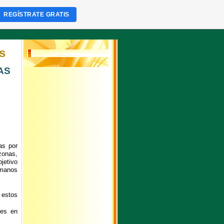
REGÍSTRATE GRATIS
s
El propietario de ésta página no ha activado todavía el extra "Lista Top"!
AS
as por
zonas,
jetivo
rmanos
 estos
les en