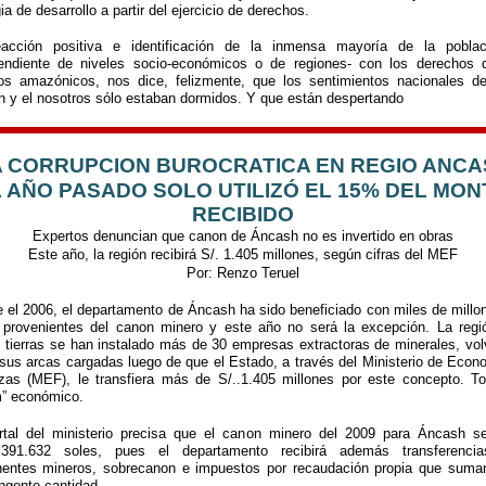
ia de desarrollo a partir del ejercicio de derechos.
acción positiva e identificación de la inmensa mayoría de la pobla
endiente de niveles socio-económicos o de regiones- con los derechos 
os amazónicos, nos dice, felizmente, que los sentimientos nacionales de
 y el nosotros sólo estaban dormidos. Y que están despertando
A CORRUPCION BUROCRATICA EN REGIO ANCA
 AÑO PASADO SOLO UTILIZÓ EL 15% DEL MO
RECIBIDO
Expertos denuncian que canon de Áncash no es invertido en obras
Este año, la región recibirá S/. 1.405 millones, según cifras del MEF
Por: Renzo Teruel
 el 2006, el departamento de Áncash ha sido beneficiado con miles de millo
 provenientes del canon minero y este año no será la excepción. La regi
 tierras se han instalado más de 30 empresas extractoras de minerales, vol
 sus arcas cargadas luego de que el Estado, a través del Ministerio de Econ
zas (MEF), le transfiera más de S/..1.405 millones por este concepto. T
” económico.
rtal del ministerio precisa que el canon minero del 2009 para Áncash s
’391.632 soles, pues el departamento recibirá además transferenci
entes mineros, sobrecanon e impuestos por recaudación propia que suma
ingente cantidad.