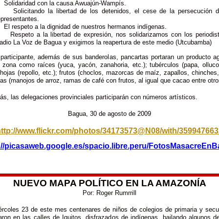
Solidaridad con la causa Awuajún-Wampís.
Solicitando la libertad de los detenidos, el cese de la persecución 
epresentantes.
El respeto a la dignidad de nuestros hermanos indígenas.
Respeto a la libertad de expresión, nos solidarizamos con los periodis
adio La Voz de Bagua y exigimos la reapertura de este medio (Utcubamba)
participante, además de sus banderolas, pancartas portaran un producto ag
 zona como raíces (yuca, yacón, zanahoria, etc.); tubérculos (papa, olluco
 hojas (repollo, etc.); frutos (choclos, mazorcas de maíz, zapallos, chinches,
las (manojos de arroz, ramas de café con frutos, al igual que cacao entre otro
s, las delegaciones provinciales participarán con números artísticos.
Bagua, 30 de agosto de 2009
http://www.flickr.com/photos/34173573@N08/with/359947663
://picasaweb.google.es/spacio.libre.peru/FotosMasacreEn
NUEVO MAPA POLÍTICO EN LA AMAZONÍA
Por: Roger Rumrrill
ércoles 23 de este mes centenares de niños de colegios de primaria y secu
laron en las calles de Iquitos, disfrazados de indígenas, bailando algunos de