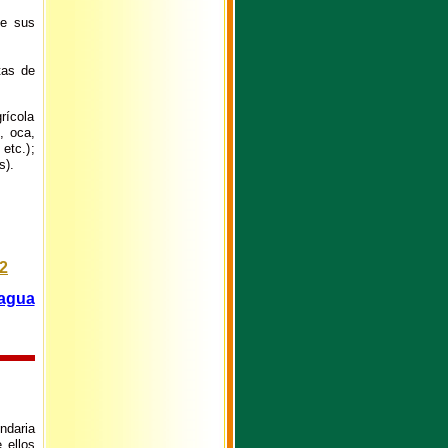
de sus
tas de
rícola
, oca,
 etc.);
s).
2
Bagua
ndaria
 ellos