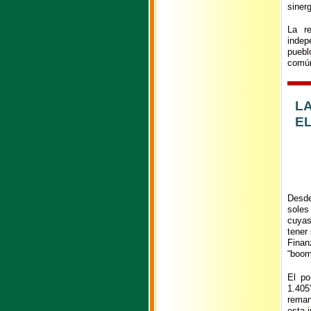
sinerg
La re
indep
puebl
común
L
EL
Desde
soles
cuyas
tener
Finan
“boom
El po
1.405
reman
esta 