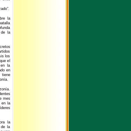
zado”.
bre la
atalla
ofunda
 de la
cretos
rtidos
is los
que el
 en la
ado en
 tiene
onía.
azonía.
dentes
te mes
 en la
íderes
ora la
 de la