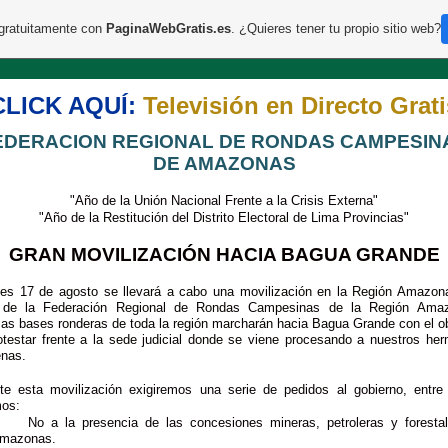
 gratuitamente con
PaginaWebGratis.es
. ¿Quieres tener tu propio sitio web?
CLICK AQUÍ:
Televisión en Directo Grati
EDERACION REGIONAL DE RONDAS CAMPESIN
DE AMAZONAS
"Año de la Unión Nacional Frente a la Crisis Externa"
"Año de la Restitución del Distrito Electoral de Lima Provincias"
GRAN MOVILIZACIÓN HACIA BAGUA GRANDE
nes 17 de agosto se llevará a cabo una movilización en la Región Amazon
 de la Federación Regional de Rondas Campesinas de la Región Ama
sas bases ronderas de toda la región marcharán hacia Bagua Grande con el ob
otestar frente a la sede judicial donde se viene procesando a nuestros he
enas.
te esta movilización exigiremos una serie de pedidos al gobierno, entre
os:
No a la presencia de las concesiones mineras, petroleras y foresta
mazonas.