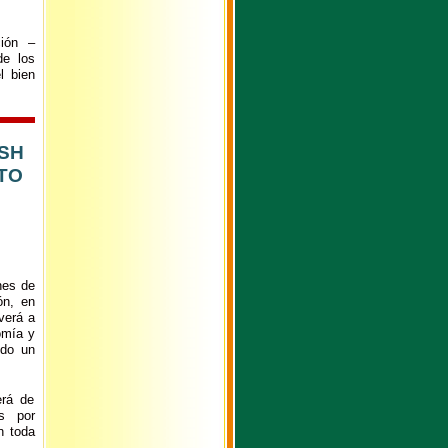
ción –
de los
l bien
SH
NTO
nes de
ón, en
verá a
omía y
odo un
erá de
as por
n toda