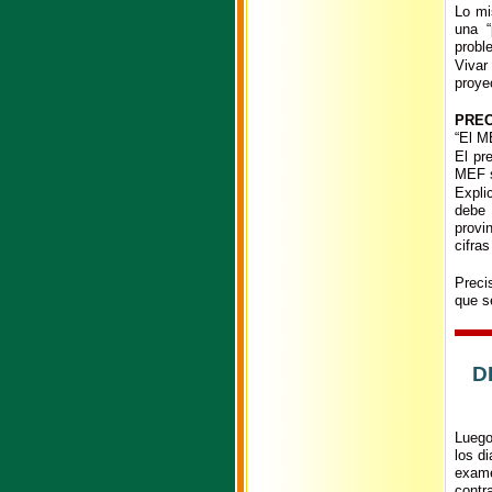
Lo mi
una “
probl
Vivar
proye
PREC
“El M
El pr
MEF s
Expli
debe 
provi
cifras
Preci
que s
D
Luego
los d
exame
contr