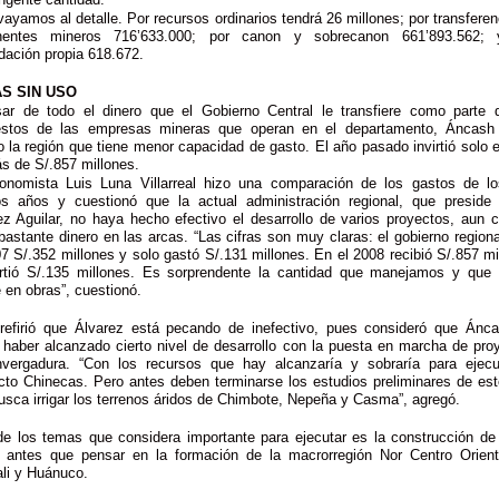
vayamos al detalle. Por recursos ordinarios tendrá 26 millones; por transferen
nentes mineros 716’633.000; por canon y sobrecanon 661’893.562; 
dación propia 618.672.
S SIN USO
ar de todo el dinero que el Gobierno Central le transfiere como parte 
stos de las empresas mineras que operan en el departamento, Áncash
o la región que tiene menor capacidad de gasto. El año pasado invirtió solo 
s de S/.857 millones.
onomista Luis Luna Villarreal hizo una comparación de los gastos de l
os años y cuestionó que la actual administración regional, que preside
ez Aguilar, no haya hecho efectivo el desarrollo de varios proyectos, aun 
 bastante dinero en las arcas. “Las cifras son muy claras: el gobierno regiona
07 S/.352 millones y solo gastó S/.131 millones. En el 2008 recibió S/.857 mi
irtió S/.135 millones. Es sorprendente la cantidad que manejamos y que
e en obras”, cuestionó.
refirió que Álvarez está pecando de inefectivo, pues consideró que Ánc
 haber alcanzado cierto nivel de desarrollo con la puesta en marcha de pro
vergadura. “Con los recursos que hay alcanzaría y sobraría para ejecu
cto Chinecas. Pero antes deben terminarse los estudios preliminares de est
usca irrigar los terrenos áridos de Chimbote, Nepeña y Casma”, agregó.
de los temas que considera importante para ejecutar es la construcción de
s antes que pensar en la formación de la macrorregión Nor Centro Orien
li y Huánuco.