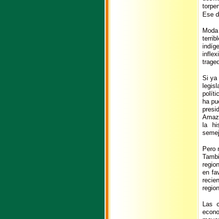
torpe
Ese d
Moda 
terri
indíg
infle
trage
Si ya
legis
polít
ha pu
presi
Amazo
la hi
semej
Pero n
Tambi
regio
en fa
recie
regio
Las c
econo