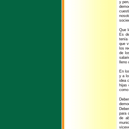
y per
democ
cuest
nosot
socie
Que l
Es de
tenía
que v
los re
de lo
salar
lleno
En lo
y a l
idea 
hijas
como 
Debem
democ
Debem
para 
de ab
munic
vicev