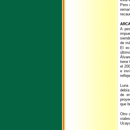
Pero 
rema
recau
ARCA
A pes
impue
siend
de má
El ec
últim
Álvar
tiene
el 20
e inv
reflej
Luna 
debía
de en
proye
que b
Otro 
viale
Ucaya