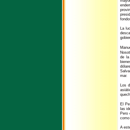
mayor
endem
provi
presi
fondos
La lu
desca
gobier
Manue
Nosot
de la
biene
dólar
Salva
mar.
Los d
asiát
quech
El Pe
las i
Pero 
como 
A est