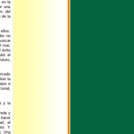
 en la
or una
és del
 de la
ellos.
dre no
Auscar
l mar,
l éxito
bir el
uturo,
ercado
uir la
ijos e
ional,
s y la
rede y
 hacer
ad, el
nto. Y
o. Una