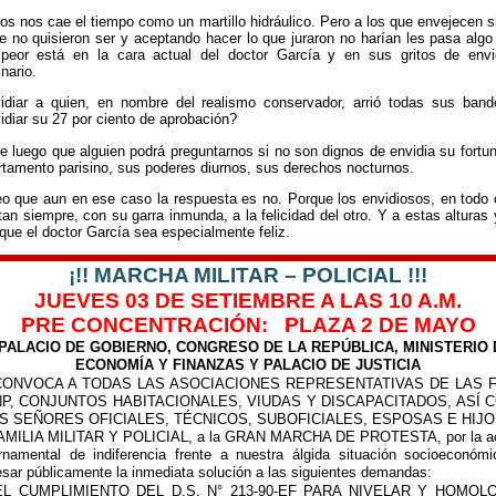
os nos cae el tiempo como un martillo hidráulico. Pero a los que envejecen 
e no quisieron ser y aceptando hacer lo que juraron no harían les pasa algo
peor está en la cara actual del doctor García y en sus gritos de envi
nario.
idiar a quien, en nombre del realismo conservador, arrió todas sus band
diar su 27 por ciento de aprobación?
 luego que alguien podrá preguntarnos si no son dignos de envidia su fortu
rtamento parisino, sus poderes diurnos, sus derechos nocturnos.
eo que aun en ese caso la respuesta es no. Porque los envidiosos, en todo 
an siempre, con su garra inmunda, a la felicidad del otro. Y a estas alturas
que el doctor García sea especialmente feliz.
¡!! MARCHA MILITAR – POLICIAL !!!
JUEVES 03 DE SETIEMBRE A LAS 10 A.M.
PRE CONCENTRACIÓN: PLAZA 2 DE MAYO
 PALACIO DE GOBIERNO, CONGRESO DE LA REPÚBLICA, MINISTERIO 
ECONOMÍA Y FINANZAS Y PALACIO DE JUSTICIA
CONVOCA A TODAS LAS ASOCIACIONES REPRESENTATIVAS DE LAS F
NP, CONJUNTOS HABITACIONALES, VIUDAS Y DISCAPACITADOS, ASÍ 
OS SEÑORES OFICIALES, TÉCNICOS, SUBOFICIALES, ESPOSAS E HIJO
AMILIA MILITAR Y POLICIAL, a la GRAN MARCHA DE PROTESTA, por la ac
rnamental de indiferencia frente a nuestra álgida situación socioeconómi
sar públicamente la inmediata solución a las siguientes demandas:
EL CUMPLIMIENTO DEL D.S. N° 213-90-EF PARA NIVELAR Y HOMOL