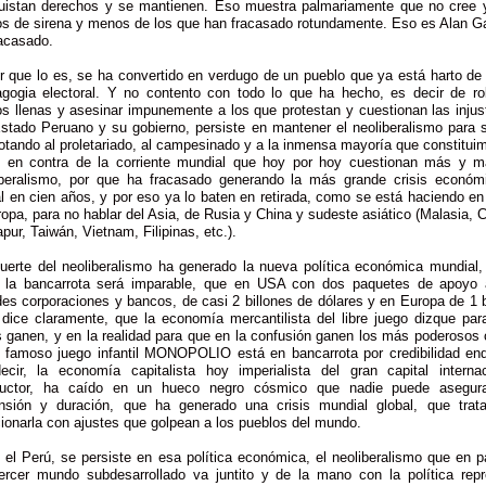
uistan derechos y se mantienen. Eso muestra palmariamente que no cree 
os de sirena y menos de los que han fracasado rotundamente. Eso es Alan Ga
racasado.
r que lo es, se ha convertido en verdugo de un pueblo que ya está harto de
gogia electoral. Y no contento con todo lo que ha hecho, es decir de ro
s llenas y asesinar impunemente a los que protestan y cuestionan las injust
Estado Peruano y su gobierno, persiste en mantener el neoliberalismo para s
tando al proletariado, al campesinado y a la inmensa mayoría que constitui
 en contra de la corriente mundial que hoy por hoy cuestionan más y m
iberalismo, por que ha fracasado generando la más grande crisis económ
al en cien años, y por eso ya lo baten en retirada, como se está haciendo e
opa, para no hablar del Asia, de Rusia y China y sudeste asiático (Malasia, 
pur, Taiwán, Vietnam, Filipinas, etc.).
uerte del neoliberalismo ha generado la nueva política económica mundial,
, la bancarrota será imparable, que en USA con dos paquetes de apoyo 
es corporaciones y bancos, de casi 2 billones de dólares y en Europa de 1 b
, dice claramente, que la economía mercantilista del libre juego dizque par
s ganen, y en la realidad para que en la confusión ganen los más poderosos
l famoso juego infantil MONOPOLIO está en bancarrota por credibilidad end
ecir, la economía capitalista hoy imperialista del gran capital internac
ructor, ha caído en un hueco negro cósmico que nadie puede asegur
nsión y duración, que ha generado una crisis mundial global, que trat
ionarla con ajustes que golpean a los pueblos del mundo.
 el Perú, se persiste en esa política económica, el neoliberalismo que en 
tercer mundo subdesarrollado va juntito y de la mano con la política repr