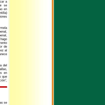
car a
ue se
ao en
illa)
siones
rmela
enal,
enal,
 hago
mento
or de
ez al
anece
a del
llao,
os en
s que
ción”,
as se