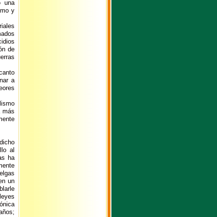
o una
smo y
iales
mados
cidios
ión de
erras
 canto
enar a
eores
alismo
a más
lmente
icho
lo al
as ha
mente
elgas
 en un
larle
leyes
ónica
años;