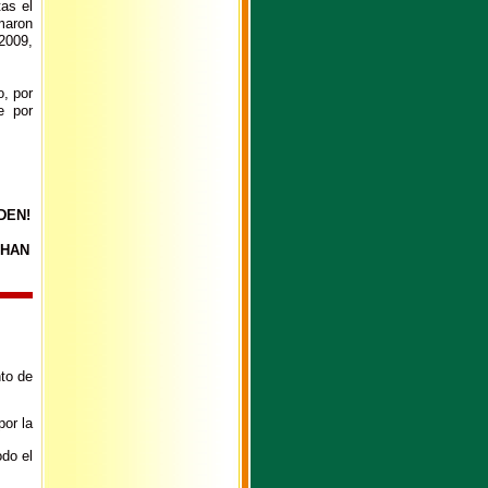
as el
amaron
2009,
o, por
e por
DEN!
 HAN
nto de
por la
odo el