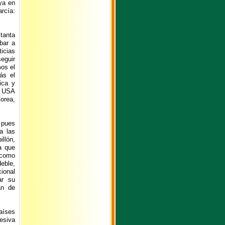
ya en
rcía:
 tanta
bar a
icias
eguir
mos el
ás el
ica y
n USA
Corea,
 pues
a las
illón,
a que
 como
eble,
ional
ar su
an de
países
esiva