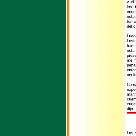
y el
los 
enco
esta
tomab
del c
Lueg
Lost
fuim
esta
pres
me f
pena
ento
ocult
Cons
expe
mani
cuen
curio
dijo.
Las 