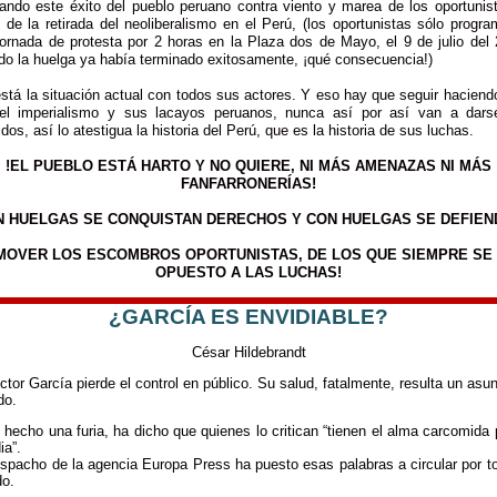
ando este éxito del pueblo peruano contra viento y marea de los oportunist
o de la retirada del neoliberalismo en el Perú, (los oportunistas sólo progr
jornada de protesta por 2 horas en la Plaza dos de Mayo, el 9 de julio del 
do la huelga ya había terminado exitosamente, ¡qué consecuencia!)
stá la situación actual con todos sus actores. Y eso hay que seguir haciend
el imperialismo y sus lacayos peruanos, nunca así por así van a dars
dos, así lo atestigua la historia del Perú, que es la historia de sus luchas.
!EL PUEBLO ESTÁ HARTO Y NO QUIERE, NI MÁS AMENAZAS NI MÁS
FANFARRONERÍAS!
N HUELGAS SE CONQUISTAN DERECHOS Y CON HUELGAS SE DEFIEN
MOVER LOS ESCOMBROS OPORTUNISTAS, DE LOS QUE SIEMPRE SE
OPUESTO A LAS LUCHAS!
¿GARCÍA ES ENVIDIABLE?
César Hildebrandt
ctor García pierde el control en público. Su salud, fatalmente, resulta un asu
do.
 hecho una furia, ha dicho que quienes lo critican “tienen el alma carcomida 
ia”.
spacho de la agencia Europa Press ha puesto esas palabras a circular por t
o.