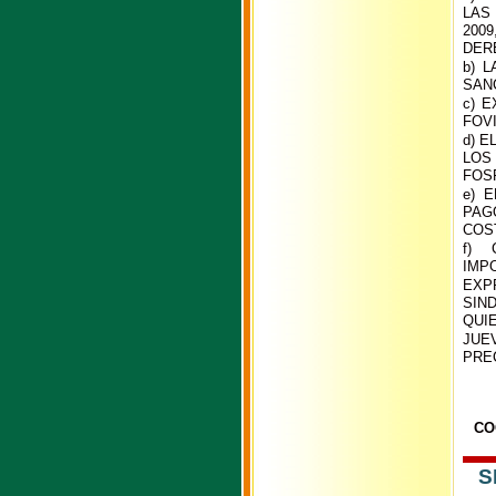
LAS
200
DER
b) 
SAN
c) 
FOV
d) 
LOS
FOS
e) 
PAG
COST
f) 
IMPO
EXP
SIND
QUI
JUEV
PRE
CO
S