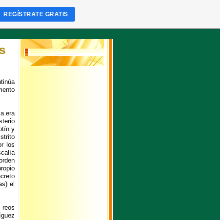
REGÍSTRATE GRATIS
s
El propietario de ésta página no ha activado todavía el extra "Lista Top"!
tinúa
mento
ca era
sterio
otín y
trito
r los
calía
orden
ropio
creto
s) el
 reos
íguez