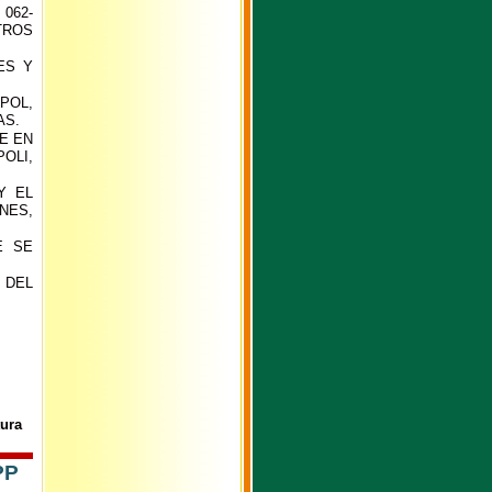
062-
TROS
ES Y
POL,
AS.
E EN
OLI,
Y EL
NES,
E SE
 DEL
ura
PP