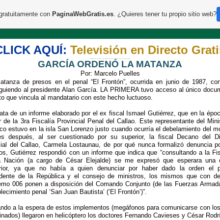
 gratuitamente con
PaginaWebGratis.es
. ¿Quieres tener tu propio sitio web?
CLICK AQUÍ:
Televisión en Directo Grati
LA PRIMERA tuvo acceso al único documento escrito que vincula al mandatario con luctuosos hechos de sangre en “El Frontón”.
GARCÍA ORDENÓ LA MATANZA
Por: Marcelo Puelles
atanza de presos en el penal “El Frontón”, ocurrida en junio de 1987, con
iguiendo al presidente Alan García. LA PRIMERA tuvo acceso al único docu
to que vincula al mandatario con este hecho luctuoso.
ata de un informe elaborado por el ex fiscal Ismael Gutiérrez, que en la épo
ar de la 3ra Fiscalía Provincial Penal del Callao. Este representante del Mini
co estuvo en la isla San Lorenzo justo cuando ocurría el debelamiento del m
s después, al ser cuestionado por su superior, la fiscal Decano del Dis
cial del Callao, Carmela Lostaunau, de por qué nunca formalizó denuncia po
os, Gutiérrez respondió con un informe que indica que “consultando a la Fis
a Nación (a cargo de César Elejalde) se me expresó que esperara una 
rior, ya que no había a quien denunciar por haber dado la orden el p
idente de la República y el consejo de ministros, los mismos que con de
emo 006 ponen a disposición del Comando Conjunto (de las Fuerzas Armada
lecimiento penal ‘San Juan Bautista’ (‘El Frontón’)”.
ando a la espera de estos implementos (megáfonos para comunicarse con los
inados) llegaron en helicóptero los doctores Fernando Cavieses y César Rodr