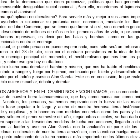
dora de la democracia que dicen preconizar; políticas que han generad
nmensurable desigualdad social nacional. ¡Para ello, recordemos al fujimori
veamos al alanismo!
ara qué aplican neoliberalismo? Para servirle más y mejor a sus amos imper
 ayudarles a solucionar su profunda crisis económica, mediante los lla
dos de Libre Comercio, que se tienen que firmar sí o sí, sino cometen geno
 desnutrición de millones de niños en los primeros años de vida, o por acc
fuerzas represivas, es decir por las balas y bombas, como en las gu
encionales contra el enemigo.
o cual, el pueblo peruano no puede esperar nada, pues sólo será un tortuoso
rena lo del 28 de julio, sino por el contrario persistimos en la idea de fr
tro enemigo principal del momento, el neoliberalismo que nos trae los p
, y sobre eso gira hoy en día todo.
eblo lucha para derrotar el hambre y miseria, que nos ha traído el neoliber
antado a sangre y fuego por Fujimori, continuado por Toledo y desarrollado 
der por el ladrón y asesino Alan García. Este es en conclusión, lo que rea
eblo quiere escuchar, debatir y derrotar.
OS ARRIEROS Y EN EL CAMINO NOS ENCONTRAMOS, es un conocido d
lar de nuestra tierra latinoamericana, que hoy como nunca cae como anil
. Nosotros, los peruanos, ya hemos empezado con la fuerza de las mas
rlo frase popular a lo largo y ancho de nuestra hermosa tierra histórica
lde y orgullosa , y lo hacemos con medidas concretas como los paros y hu
oy sólo en el primer semestre del año, según cifras oficiales, se han dado
ro superior a las trescientas medidas de lucha con acciones, llegando a dob
ano al ladrón y asesino Alan García con la anulación de parte de las 
edoras neoliberales de nuestra tierra amazónica, con la exitosa huelga amaz
 punto culminante de la lucha nacional más importante de los últimos diez 