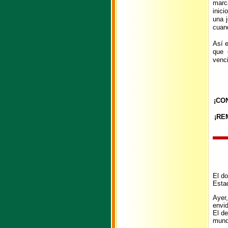
marc
inici
una 
cuan
Así e
que 
venci
¡CO
¡RE
El do
Esta
Ayer,
envid
El de
mund