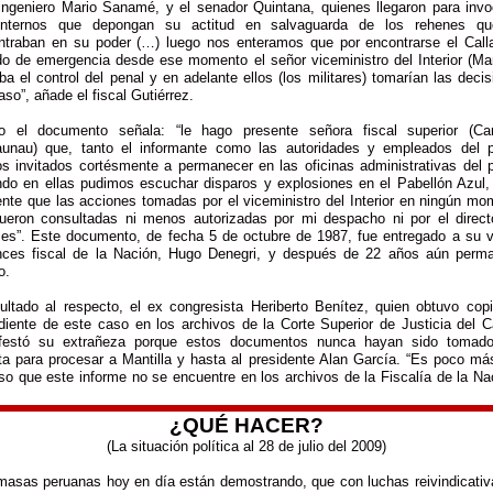
 ingeniero Mario Sanamé, y el senador Quintana, quienes llegaron para invo
internos que depongan su actitud en salvaguarda de los rehenes q
ntraban en su poder (…) luego nos enteramos que por encontrarse el Call
do de emergencia desde ese momento el señor viceministro del Interior (Mant
a el control del penal y en adelante ellos (los militares) tomarían las deci
aso”, añade el fiscal Gutiérrez.
o el documento señala: “le hago presente señora fiscal superior (Ca
aunau) que, tanto el informante como las autoridades y empleados del p
os invitados cortésmente a permanecer en las oficinas administrativas del p
ndo en ellas pudimos escuchar disparos y explosiones en el Pabellón Azul,
ente que las acciones tomadas por el viceministro del Interior en ningún mo
ueron consultadas ni menos autorizadas por mi despacho ni por el direct
les”. Este documento, de fecha 5 de octubre de 1987, fue entregado a su v
nces fiscal de la Nación, Hugo Denegri, y después de 22 años aún perm
o.
ultado al respecto, el ex congresista Heriberto Benítez, quien obtuvo copi
diente de este caso en los archivos de la Corte Superior de Justicia del Ca
festó su extrañeza porque estos documentos nunca hayan sido tomad
ta para procesar a Mantilla y hasta al presidente Alan García. “Es poco má
so que este informe no se encuentre en los archivos de la Fiscalía de la Na
¿QUÉ HACER?
(La situación política al 28 de julio del 2009)
masas peruanas hoy en día están demostrando, que con luchas reivindicativ