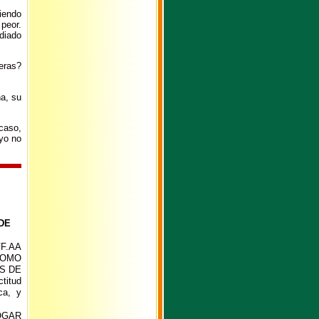
siendo
 peor.
diado
eras?
na, su
caso,
 yo no
DE
F.AA
COMO
S DE
titud
ca, y
OGAR