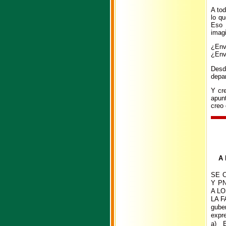
A tod
lo qu
Eso 
imagi
¿Env
¿Envi
Desde
depa
Y cr
apunt
creo 
A
SE 
Y P
A L
LA F
gube
expre
a) 