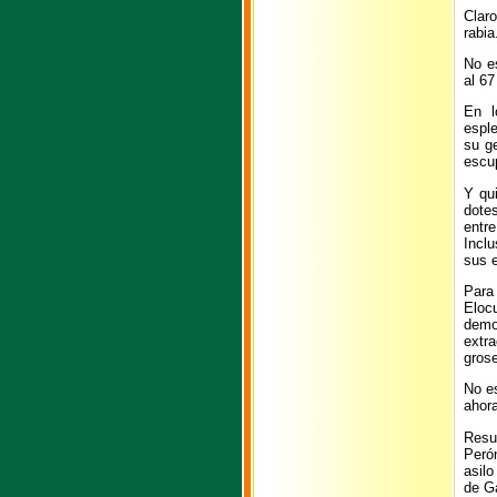
Clar
rabia
No es
al 67
En l
esple
su ge
escup
Y qu
dotes
entr
Inclu
sus 
Para
Eloc
demo
extr
grose
No es
ahora
Resu
Peró
asil
de G