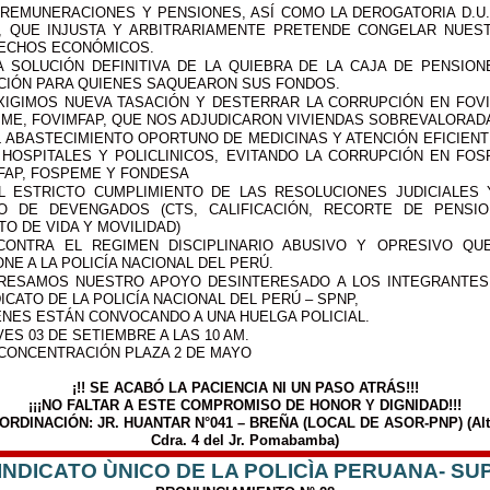
 REMUNERACIONES Y PENSIONES, ASÍ COMO LA DEROGATORIA D.U. 
9, QUE INJUSTA Y ARBITRARIAMENTE PRETENDE CONGELAR NUES
ECHOS ECONÓMICOS.
LA SOLUCIÓN DEFINITIVA DE LA QUIEBRA DE LA CAJA DE PENSION
CIÓN PARA QUIENES SAQUEARON SUS FONDOS.
EXIGIMOS NUEVA TASACIÓN Y DESTERRAR LA CORRUPCIÓN EN FOVI
IME, FOVIMFAP, QUE NOS ADJUDICARON VIVIENDAS SOBREVALORAD
EL ABASTECIMIENTO OPORTUNO DE MEDICINAS Y ATENCIÓN EFICIENT
 HOSPITALES Y POLICLINICOS, EVITANDO LA CORRUPCIÓN EN FOSP
FAP, FOSPEME Y FONDESA
EL ESTRICTO CUMPLIMIENTO DE LAS RESOLUCIONES JUDICIALES 
O DE DEVENGADOS (CTS, CALIFICACIÓN, RECORTE DE PENSIO
O DE VIDA Y MOVILIDAD)
CONTRA EL REGIMEN DISCIPLINARIO ABUSIVO Y OPRESIVO QU
NE A LA POLICÍA NACIONAL DEL PERÚ.
RESAMOS NUESTRO APOYO DESINTERESADO A LOS INTEGRANTES
ICATO DE LA POLICÍA NACIONAL DEL PERÚ – SPNP,
ENES ESTÁN CONVOCANDO A UNA HUELGA POLICIAL.
ES 03 DE SETIEMBRE A LAS 10 AM.
CONCENTRACIÓN PLAZA 2 DE MAYO
¡!! SE ACABÓ LA PACIENCIA NI UN PASO ATRÁS!!!
¡¡¡NO FALTAR A ESTE COMPROMISO DE HONOR Y DIGNIDAD!!!
ORDINACIÓN: JR. HUANTAR N°041 – BREÑA (LOCAL DE ASOR-PNP) (Alt
Cdra. 4 del Jr. Pomabamba)
INDICATO ÙNICO DE LA POLICÌA PERUANA- SU