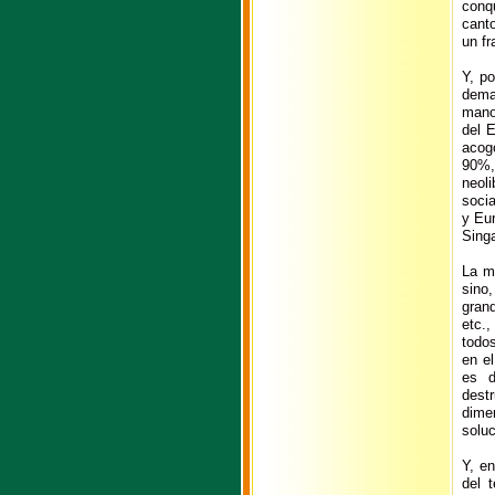
conq
cant
un f
Y, po
dema
mano
del 
acogo
90%,
neol
soci
y Eur
Singa
La m
sino
grand
etc.
todo
en e
es d
dest
dime
soluc
Y, en
del 