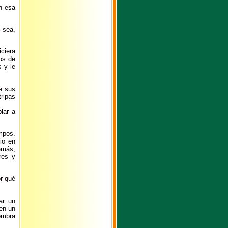
n esa
o sea,
ciera
cos de
s y le
e sus
tripas
blar a
mpos.
io en
emás,
res y
or qué
ar un
en un
ombra