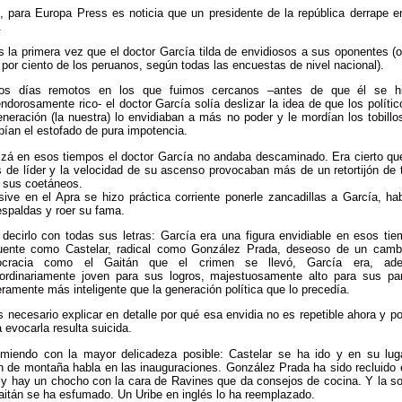
o, para Europa Press es noticia que un presidente de la república derrape e
.
 la primera vez que el doctor García tilda de envidiosos a sus oponentes (
 por ciento de los peruanos, según todas las encuestas de nivel nacional).
os días remotos en los que fuimos cercanos –antes de que él se hi
ndorosamente rico- el doctor García solía deslizar la idea de que los políti
neración (la nuestra) lo envidiaban a más no poder y le mordían los tobillo
ían el estofado de pura impotencia.
izá en esos tiempos el doctor García no andaba descaminado. Era cierto qu
 de líder y la velocidad de su ascenso provocaban más de un retortijón de 
e sus coetáneos.
sive en el Apra se hizo práctica corriente ponerle zancadillas a García, ha
espaldas y roer su fama.
 decirlo con todas sus letras: García era una figura envidiable en esos tie
uente como Castelar, radical como González Prada, deseoso de un camb
cracia como el Gaitán que el crimen se llevó, García era, ad
aordinariamente joven para sus logros, majestuosamente alto para sus pa
ramente más inteligente que la generación política que lo precedía.
 necesario explicar en detalle por qué esa envidia no es repetible ahora y p
 evocarla resulta suicida.
miendo con la mayor delicadeza posible: Castelar se ha ido y en su lug
n de montaña habla en las inauguraciones. González Prada ha sido recluido 
o y hay un chocho con la cara de Ravines que da consejos de cocina. Y la s
aitán se ha esfumado. Un Uribe en inglés lo ha reemplazado.