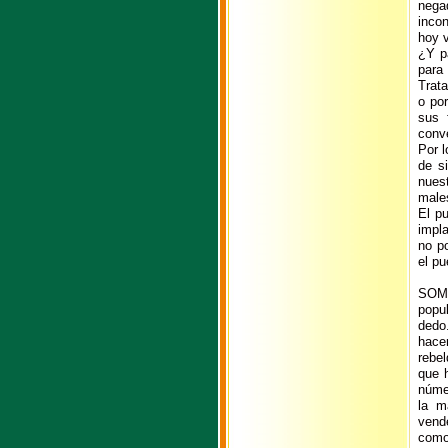
nega
inco
hoy 
¿Y p
para
Trata
o por
sus 
conv
Por l
de si
nues
males
El pu
impl
no po
el pu
SOM
popu
dedo
hace
rebe
que h
núme
la m
vend
como