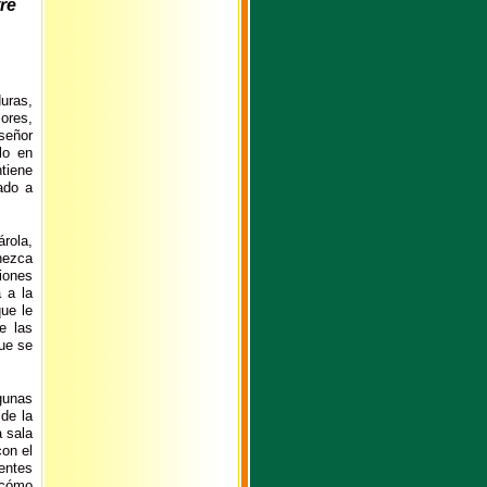
uras,
iores,
señor
lo en
tiene
ado a
rola,
nezca
iones
 a la
ue le
e las
ue se
gunas
 de la
a sala
con el
entes
¿cómo