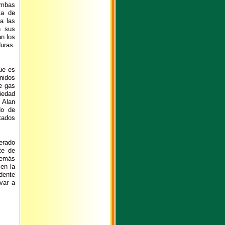
ombas
ia de
a las
n sus
an los
uras.
que es
nidos
e gas
iedad
 Alan
do de
tados
terado
te de
demás
en la
idente
var a