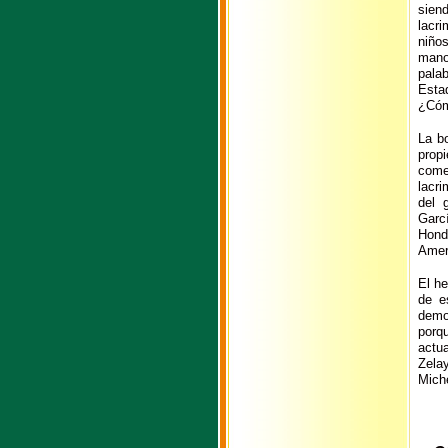
sien
lacr
niño
mano
palab
Esta
¿Cóm
La bo
prop
come
lacr
del 
Garc
Hond
Ameri
El he
de e
demo
porq
actua
Zela
Miche