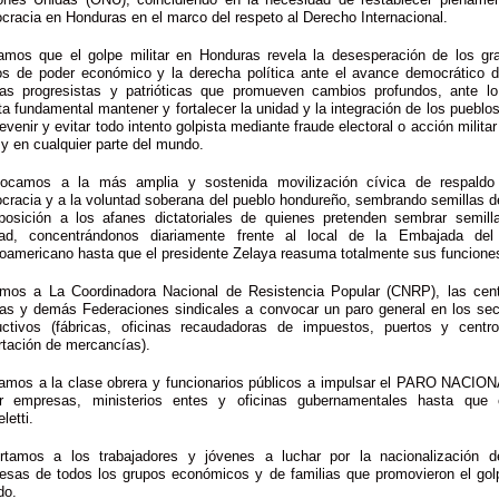
racia en Honduras en el marco del respeto al Derecho Internacional.
tamos que el golpe militar en Honduras revela la desesperación de los gr
os de poder económico y la derecha política ante el avance democrático d
zas progresistas y patrióticas que promueven cambios profundos, ante lo
ta fundamental mantener y fortalecer la unidad y la integración de los pueblos
evenir y evitar todo intento golpista mediante fraude electoral o acción militar
y en cualquier parte del mundo.
ocamos a la más amplia y sostenida movilización cívica de respaldo
cracia y a la voluntad soberana del pueblo hondureño, sembrando semillas d
posición a los afanes dictatoriales de quienes pretenden sembrar semill
ad, concentrándonos diariamente frente al local de la Embajada del
roamericano hasta que el presidente Zelaya reasuma totalmente sus funcione
amos a La Coordinadora Nacional de Resistencia Popular (CNRP), las cent
ras y demás Federaciones sindicales a convocar un paro general en los sec
uctivos (fábricas, oficinas recaudadoras de impuestos, puertos y centr
rtación de mercancías).
amos a la clase obrera y funcionarios públicos a impulsar el PARO NACION
r empresas, ministerios entes y oficinas gubernamentales hasta que 
letti.
rtamos a los trabajadores y jóvenes a luchar por la nacionalización d
esas de todos los grupos económicos y de familias que promovieron el gol
do.