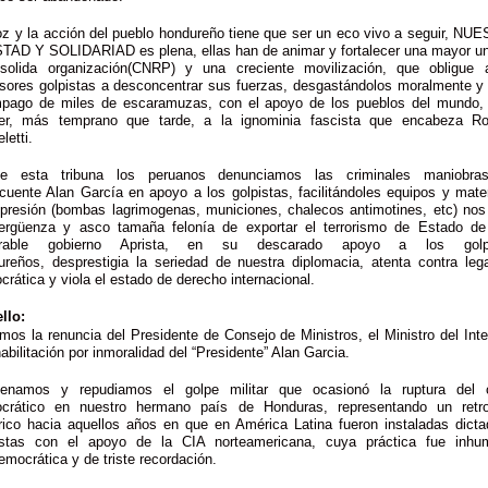
oz y la acción del pueblo hondureño tiene que ser un eco vivo a seguir, NU
TAD Y SOLIDARIAD es plena, ellas han de animar y fortalecer una mayor un
solida organización(CNRP) y una creciente movilización, que obligue 
esores golpistas a desconcentrar sus fuerzas, desgastándolos moralmente y 
mpago de miles de escaramuzas, con el apoyo de los pueblos del mundo,
er, más temprano que tarde, a la ignominia fascista que encabeza Ro
letti.
e esta tribuna los peruanos denunciamos las criminales maniobra
cuente Alan García en apoyo a los golpistas, facilitándoles equipos y mate
epresión (bombas lagrimogenas, municiones, chalecos antimotines, etc) nos 
ergüenza y asco tamaña felonía de exportar el terrorismo de Estado de
erable gobierno Aprista, en su descarado apoyo a los golpi
ureños, desprestigia la seriedad de nuestra diplomacia, atenta contra lega
rática y viola el estado de derecho internacional.
llo:
mos la renuncia del Presidente de Consejo de Ministros, el Ministro del Inte
habilitación por inmoralidad del “Presidente” Alan Garcia.
enamos y repudiamos el golpe militar que ocasionó la ruptura del 
crático en nuestro hermano país de Honduras, representando un retr
órico hacia aquellos años en que en América Latina fueron instaladas dicta
istas con el apoyo de la CIA norteamericana, cuya práctica fue inhu
emocrática y de triste recordación.