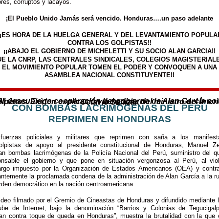
ores, corruptos y lacayos.
¡El Pueblo Unido Jamás será vencido. Honduras….un paso adelante
¡¡ES HORA DE LA HUELGA GENERAL Y DEL LEVANTAMIENTO POPULA
CONTRA LOS GOLPISTAS!!
¡¡ABAJO EL GOBIERNO DE MICHELETTI Y SU SOCIO ALAN GARCIA!!
UE LA CNRP, LAS CENTRALES SINDICALES, COLEGIOS MAGISTERIAL
EL MOVIMIENTO POPULAR TOMEN EL PODER Y CONVOQUEN A UNA
ASAMBLEA NACIONAL CONSTITUYENTE!!
Al descubierto cooperación del gobierno de Alan García con golpistas. Exigen explicación inmediata del ministro del Interior, Octavio Salazar.
CON BOMBAS LACRIMÓGENAS DEL PERÚ
REPRIMEN EN HONDURAS
fuerzas policiales y militares que reprimen con saña a los manifest
golpistas de apoyo al presidente constitucional de Honduras, Manuel Ze
izan bombas lacrimógenas de la Policía Nacional del Perú, suministro del q
onsable el gobierno y que pone en situación vergonzosa al Perú, al viol
rgo impuesto por la Organización de Estados Americanos (OEA) y contra
antemente la proclamada condena de la administración de Alan García a la r
rden democrático en la nación centroamericana.
ideo filmado por el Gremio de Cineastas de Honduras y difundido mediante l
ube de Internet, bajo la denominación “Barrios y Colonias de Tegucigal
lan contra toque de queda en Honduras”, muestra la brutalidad con la que 