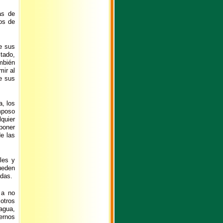
as de
os de
e sus
tado,
ambién
mir al
de sus
, los
mposo
quier
 poner
de las
les y
ueden
adas.
 a no
otros
agua,
ernos