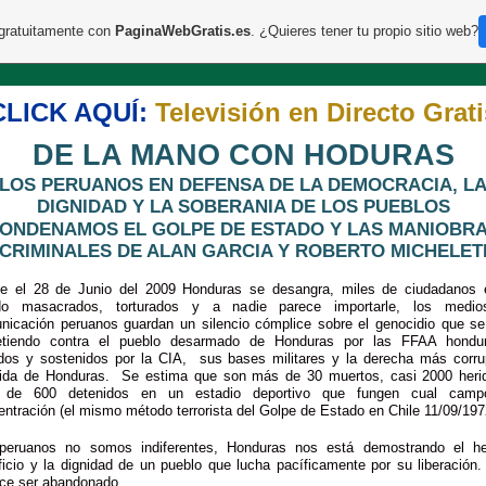
 gratuitamente con
PaginaWebGratis.es
. ¿Quieres tener tu propio sitio web?
CLICK AQUÍ:
Televisión en Directo Grati
DE LA MANO CON HODURAS
LOS PERUANOS EN DEFENSA DE LA DEMOCRACIA, L
DIGNIDAD Y LA SOBERANIA DE LOS PUEBLOS
ONDENAMOS EL GOLPE DE ESTADO Y LAS MANIOBR
CRIMINALES DE ALAN GARCIA Y ROBERTO MICHELET
e el 28 de Junio del 2009 Honduras se desangra, miles de ciudadanos 
do masacrados, torturados y a nadie parece importarle, los medi
nicación peruanos guardan un silencio cómplice sobre el genocidio que se
tiendo contra el pueblo desarmado de Honduras por las FFAA hondu
gidos y sostenidos por la CIA, sus bases militares y la derecha más corru
rida de Honduras. Se estima que son más de 30 muertos, casi 2000 heri
de 600 detenidos en un estadio deportivo que fungen cual cam
ntración (el mismo método terrorista del Golpe de Estado en Chile 11/09/197
peruanos no somos indiferentes, Honduras nos está demostrando el he
ficio y la dignidad de un pueblo que lucha pacíficamente por su liberación
ce ser abandonado.