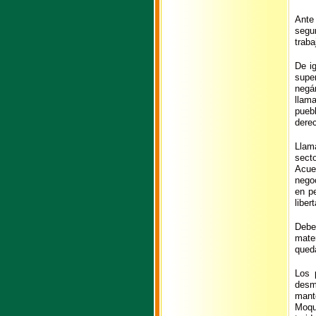
Ante
segu
traba
De i
supe
negán
llama
puebl
dere
Llam
sect
Acue
negoc
en pe
liber
Debe
mate
queda
Los 
desm
mant
Moqu