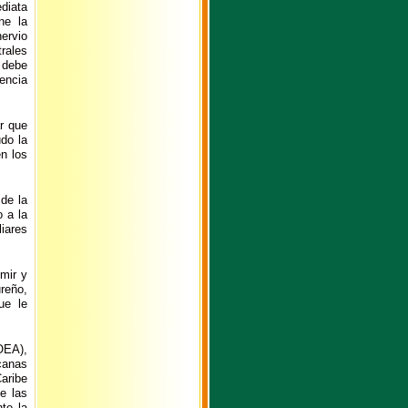
diata
ne la
nervio
rales
 debe
encia
r que
udo la
en los
de la
o a la
liares
mir y
reño,
ue le
OEA),
canas
aribe
e las
te la