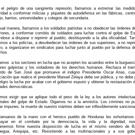
 el peligro de una sangrienta represión, llamamos a extremar las medid
ridad a conformar milicias y piquetes de autodefensa en las fábricas, centr
jo, barrios, universidades y colegios de secundaria.
gual manera, llamamos a los soldados patriotas a no obedecer las órdenes d
riores, a conformar comités de soldados para luchar contra el golpe de Es
dose a disparar o reprimir al pueblo, destituyendo a la alta oficialidad. T
mos a los policías, a desobedecer las órdenes de sus superiores, a no repri
o, a organizarse en sindicatos para luchar junto al pueblo por la defensa 
chos.
amos a los sectores en lucha que no acepten los acuerdos entre la burguesía
ores golpistas y los violadores de los derechos humanos. Rechaza el tra
rdo de San José que promueve el indigno Presidente Oscar Arias, cual
iación que realice el presidente Manuel Zelaya debe ser pública, y no debe
ligro la lucha por acabar con el gobierno espurio y obtener la restauración 
tades democráticas.
mos exigir que se aplique todo el peso de la ley a los autores intelectua
riales del golpe de Estado. Digamos no a la amnistía. Los crimines no p
r impunes, la muerte de nuestro mártires deben ser inflexiblemente sancion
peruanos de la mano con el heroico pueblo de Honduras les exhortamos
ayar en el combate por la democracia, la vida y la dignidad, nos
enemos firme nuestra disposición de lucha en el mismo sendero de B
egua, Arequipa, etc. Resistiendo a las multinacionales y a sus gobi