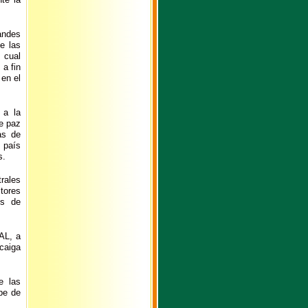
andes
e las
 cual
 a fin
 en el
 a la
e paz
as de
 país
s.
rales
tores
os de
AL, a
caiga
e las
pe de