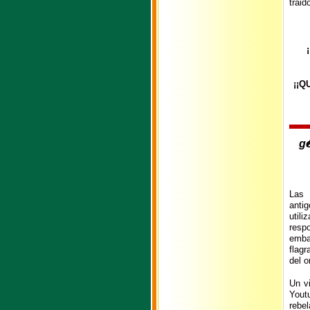
traid
¡¡Q
Las 
anti
util
resp
emba
flagr
del o
Un v
Yout
rebe