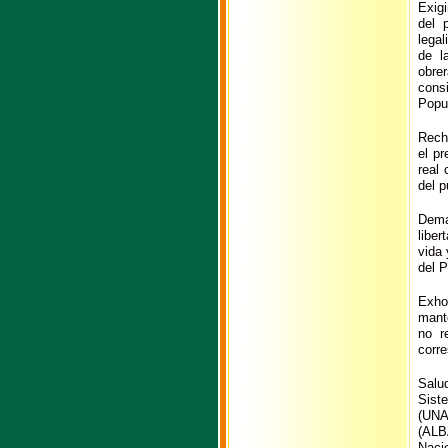
Exig
del 
legal
de l
obre
cons
Popul
Rech
el pr
real 
del p
Dema
liber
vida 
del 
Exho
mant
no r
corr
Salu
Sist
(UNA
(ALB
Naci