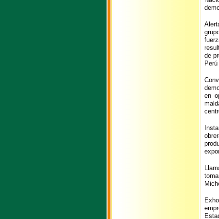
democ
Aler
grup
fuer
resul
de pr
Perú 
Conv
demo
en o
mald
cent
Inst
obre
prod
expo
Llam
toma
Miche
Exho
empr
Esta