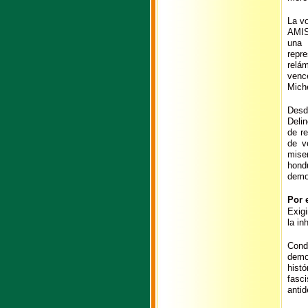
La v
AMIS
una 
repr
relá
venc
Miche
Desd
Delin
de r
de v
mis
hond
democ
Por e
Exigi
la in
Cond
demo
hist
fasc
antid