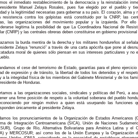
imos el inmediato restablecimiento de la democracia y la reinstalación inme
presidente Manuel Zelaya Rosales, pues fue elegido por el pueblo y tie
idad y la legitimidad necesarias para gobernar a su país. El corazón, alma y 
a resistencia contra los golpistas está constituido por la CNRP, las cent
ras, las organizaciones del movimiento popular y la izquierda. Por ello
iderarse legitima la posibilidad de que La Coordinadora Nacional de Resist
ar (CNRP) y las centrales obreras deben constituirse en gobierno provisional
azamos la burda mentira de la derecha y los militares hondureños al señala
esidente Zelaya “renunció” a través de una carta apócrifa que pone al desn
catadura moral de quienes sólo piensan en sus intereses particulares y no 
ueblo.
ndamos el cese del terrorismo de Estado, garantías para el pleno ejercicio 
tad de expresión y de tránsito, la libertad de todos los detenidos y el respet
y a la integridad física de los miembros del Gabinete Ministerial y de los fami
Presidente de Honduras.
rtamos a las organizacones sociales, sindicales y políticas del Perú, a asu
ener una firme posición de respeto a la voluntad soberana del pueblo hondu
econociendo por ningún motivo a quien está usurpando las funciones q
esponden únicamente al presidente Zelaya.
damos los pronunciamientos de la Organización de Estados Americanos (
ema de Integración Centroamericana (SICA), Unión de Naciones Sudameri
SUR), Grupo de Río, Alternativa Bolivariana para América Latina y el C
A) y MERCOSUR; así como los de la Unión Europea y la Organización d
ones Unidas (ONU), coincidiendo en la necesidad de restablecer plenamen