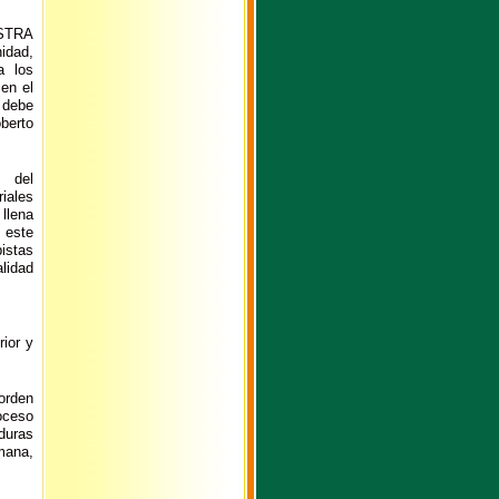
ESTRA
idad,
a los
en el
 debe
berto
s del
riales
llena
 este
stas
lidad
rior y
orden
oceso
duras
mana,