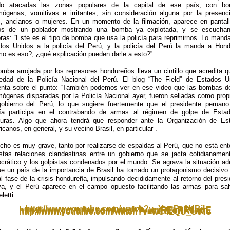
do atacadas las zonas populares de la capital de ese país, con b
imógenas, vomitivas e irritantes, sin consideración alguna por la presenc
s, ancianos o mujeres. En un momento de la filmación, aparece en pantall
s de un poblador mostrando una bomba ya explotada, y se escucha
ras: “Este es el tipo de bomba que usa la policía para reprimirnos. Lo mand
dos Unidos a la policía del Perú, y la policía del Perú la manda a Hond
o es eso?, ¿qué explicación pueden darle a esto?”.
mba arrojada por los represores hondureños lleva un cintillo que acredita 
iedad de la Policía Nacional del Perú. El blog “The Field” de Estados U
nta sobre el punto: “También podemos ver en ese video que las bombas d
imógenas disparadas por la Policía Nacional ayer, fueron selladas como prop
gobierno del Perú, lo que sugiere fuertemente que el presidente peruano
ía participa en el contrabando de armas al régimen de golpe de Esta
uras. Algo que ahora tendrá que responder ante la Organización de Es
canos, en general, y su vecino Brasil, en particular”.
cho es muy grave, tanto por realizarse de espaldas al Perú, que no está en
stas relaciones clandestinas entre un gobierno que se jacta cotidianamen
crático y los golpistas condenados por el mundo. Se agrava la situación a
ue un país de la importancia de Brasil ha tomado un protagonismo decisivo 
l fase de la crisis hondureña, impulsando decididamente al retorno del pres
ya, y el Perú aparece en el campo opuesto facilitando las armas para sal
letti.
http://www.youtube.com/watch?v=YartPc2UBjI
http://www.youtube.com/watch?v=szREoRR8wqE
http://www.youtube.com/watch?v=szREoRR8wqE
http://www.youtube.com/watch?v=wC4LQU_UeTs