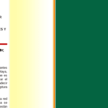
R
ES Y
antes
laya,
ue es
ar el
decir
uptura
a red
pa se
están