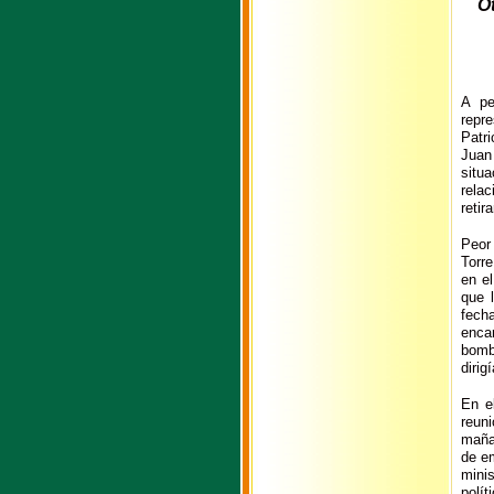
A pe
repre
Patr
Juan
situ
rela
retir
Peor
Torr
en e
que 
fech
enca
bomb
dirig
En e
reuni
mañan
de em
mini
polí