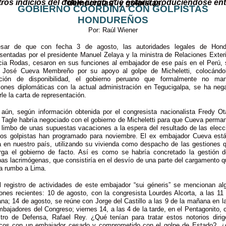
Otros indicios del doble juego que estaría produciéndose entre “demócratas” y golpistas.
GOBIERNO COORDINA CON GOLPISTAS
HONDUREÑOS
Por: Raúl Wiener
sar de que con fecha 3 de agosto, las autoridades legales de Hond
sentadas por el presidente Manuel Zelaya y la ministra de Relaciones Exter
icia Rodas, cesaron en sus funciones al embajador de ese país en el Perú, 
 José Cueva Membreño por su apoyo al golpe de Micheletti, colocándo
ación de disponibilidad, el gobierno peruano que formalmente no man
ciones diplomáticas con la actual administración en Tegucigalpa, se ha neg
arle la carta de representación.
 aún, según información obtenida por el congresista nacionalista Fredy Otá
e Tagle habría negociado con el gobierno de Micheletti para que Cueva perma
l limbo de unas supuestas vacaciones a la espera del resultado de las elecc
los golpistas han programado para noviembre. El ex embajador Cueva está
a en nuestro país, utilizando su vivienda como despacho de las gestiones q
rga el gobierno de facto. Así es como se habría concretado la gestión d
as lacrimógenas, que consistiría en el desvío de una parte del cargamento q
ía rumbo a Lima.
l registro de actividades de este embajador “sui géneris” se mencionan al
ones recientes: 10 de agosto, con la congresista Lourdes Alcorta, a las 11
a; 14 de agosto, se reúne con Jorge del Castillo a las 9 de la mañana en l
bajadores del Congreso; viernes 14, a las 4 de la tarde, en el Pentagonito, 
stro de Defensa, Rafael Rey. ¿Qué tenían para tratar estos notorios dirig
ticos con un embajador cesado y comprometido con el golpe de Estado?, 